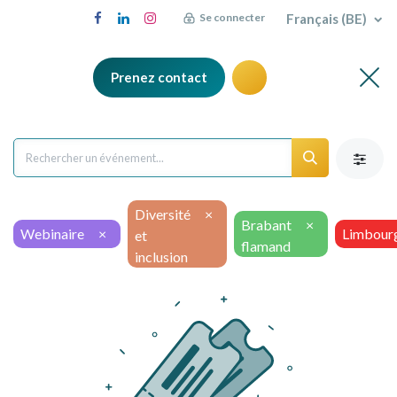
Français (BE)
Se connecter
Prenez contact
Diversité
×
Brabant
×
Webinaire
×
Limbour
et
flamand
inclusion