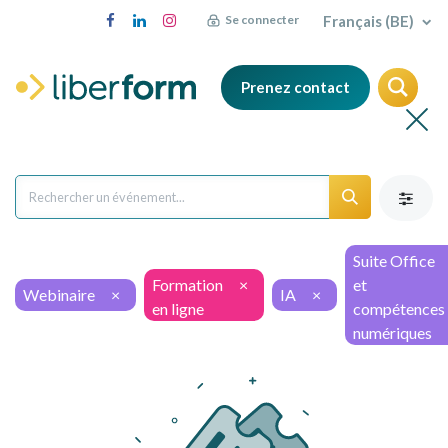
Français (BE)
Se connecter
Prenez contact
Suite Office
Formation
×
et
Webinaire
×
IA
×
en ligne
compétences
numériques