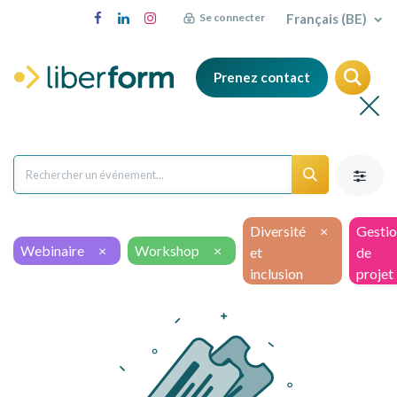
Français (BE)
Se connecter
Prenez contact
Diversité
×
Gesti
Webinaire
×
Workshop
×
et
de
inclusion
projet