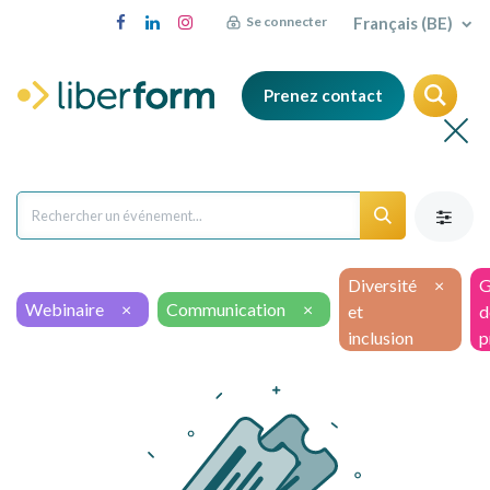
Français (BE)
Se connecter
Prenez contact
Diversité
×
G
Webinaire
×
Communication
×
et
d
inclusion
p