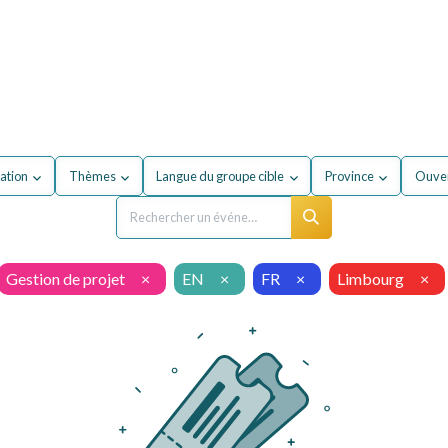
entreprise
Formations
À propos du secteur
FA
ation
Thèmes
Langue du groupe cible
Province
Ouver
Gestion de projet
×
EN
×
FR
×
Limbourg
×