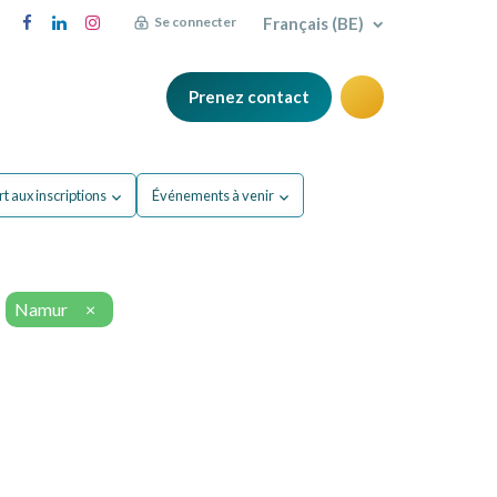
Français (BE)
Se connecter
Prenez contact
Q
Blog
t aux inscriptions
Événements à venir
Namur
×