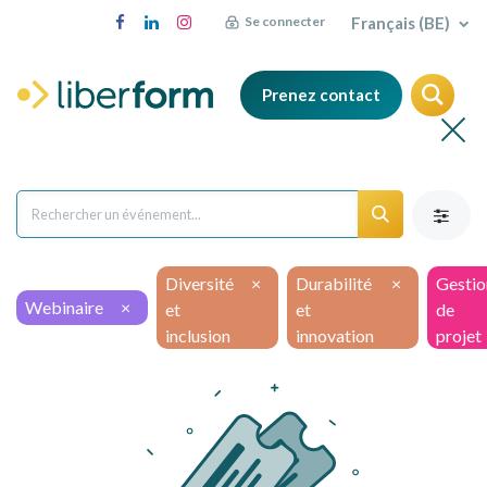
Français (BE)
Se connecter
Prenez contact
Diversité
×
Durabilité
×
Gestio
Webinaire
×
et
et
de
inclusion
innovation
projet