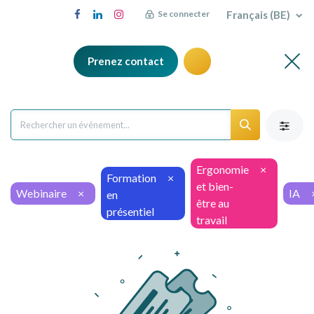
Français (BE)
Se connecter
Prenez contact
Ergonomie
×
Formation
×
et bien-
Webinaire
×
IA
en
être au
présentiel
travail