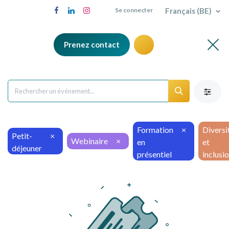
Français (BE)
Se connecter
Prenez contact
Formation
×
Diversi
Petit-
×
Webinaire
×
en
et
déjeuner
présentiel
inclusi