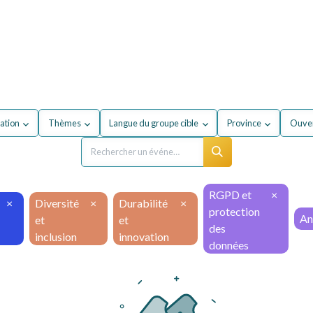
entreprise
Formations
À propos du secteur
FA
ation
Thèmes
Langue du groupe cible
Province
Ouver
RGPD et
×
×
Diversité
×
Durabilité
×
protection
An
et
et
des
inclusion
innovation
données