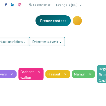
Français (BE)
Se connecter
Prenez contact
Q
Blog
t aux inscriptions
Événements à venir
Régi
Brabant
×
vers
×
Hainaut
×
Namur
×
Brux
wallon
Capi