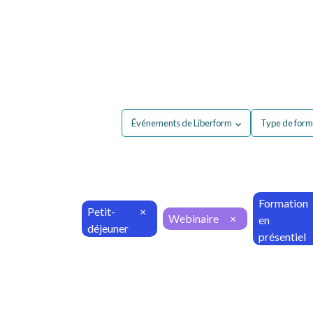
Pour moi
Pour mon 
Événements de Liberform
Type de form
Formation
Petit-
×
Webinaire
×
en
déjeuner
présentiel