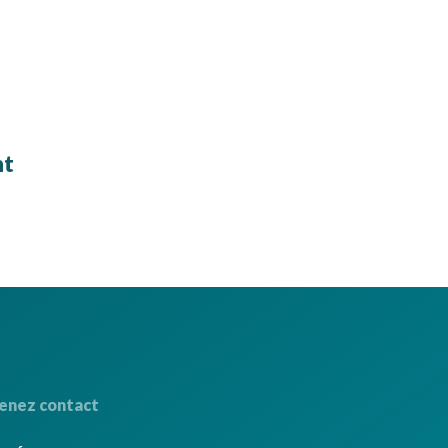
nt
enez contact