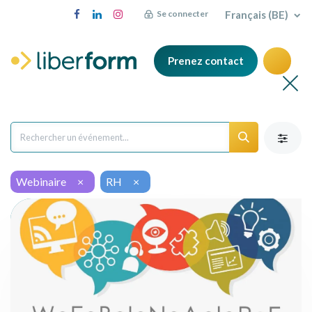
Français (BE)
Se connecter
Prenez contact
Webinaire
×
RH
×