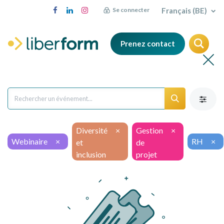
Français (BE)
Se connecter
Prenez contact
Diversité
×
Gestion
×
Webinaire
×
RH
×
et
de
inclusion
projet