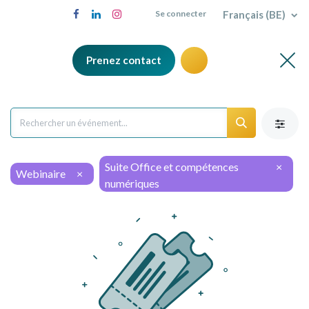
Français (BE)
Se connecter
Prenez contact
Suite Office et compétences
×
Webinaire
×
numériques