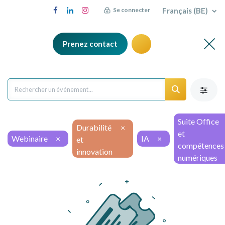
Français (BE)
Se connecter
Prenez contact
Suite Office
Durabilité
×
et
Webinaire
×
IA
×
et
compétences
innovation
numériques