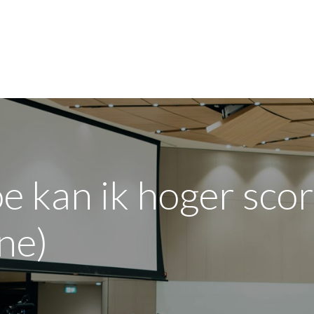
entreprise
Formations
À propos du secteur
FA
e kan ik hoger scor
ne)