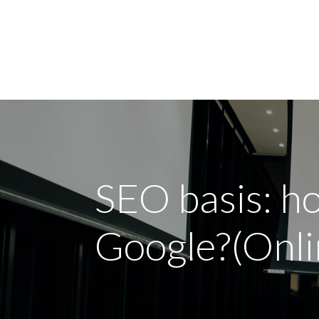
Pour moi
Pour mon 
SEO basis: ho
Google?(Onli