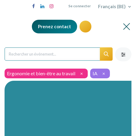
Français (BE)
Se connecter
Prenez contact
Ergonomie et bien-être au travail
×
IA
×