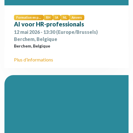
Formation en présentiel
RH
IA
NL
Anvers
AI voor HR-professionals
12 mai 2026
-
13:30
(
Europe/Brussels
)
Berchem
,
Belgique
Berchem
,
Belgique
Plus d’informations