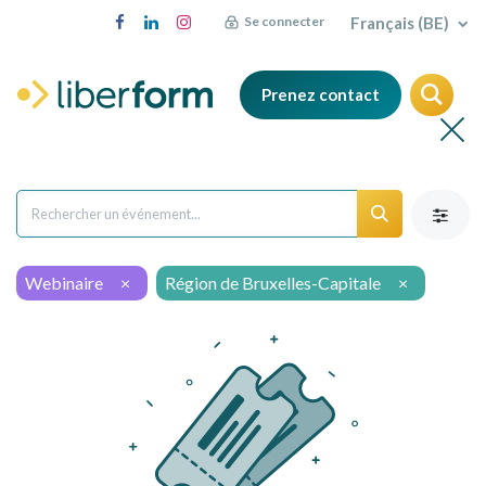
Français (BE)
Se connecter
Prenez contact
Webinaire
×
Région de Bruxelles-Capitale
×