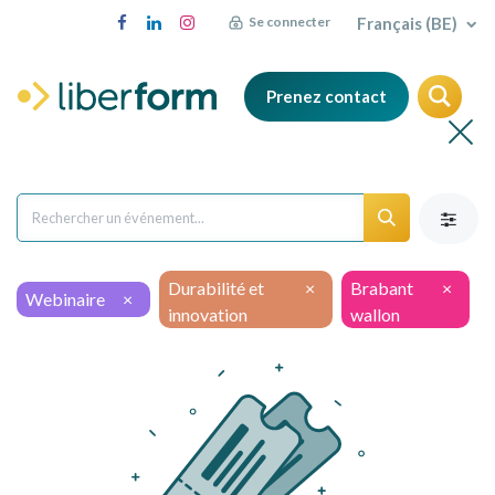
Français (BE)
Se connecter
Prenez contact
Durabilité et
×
Brabant
×
Webinaire
×
innovation
wallon