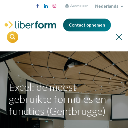
Nederlands
Aanmelden
Contact opnemen
Excel: de meest
gebruikte formules en
functies (Gentbrugge)