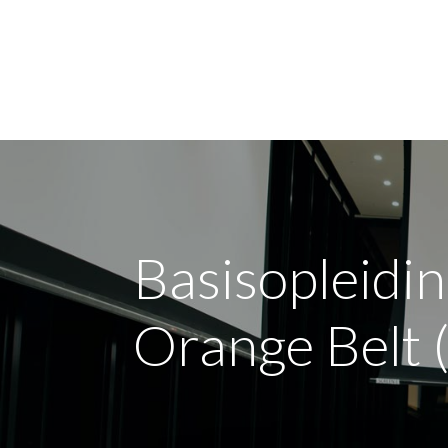
Voor mij
Voor mi
Basisopleidi
Orange Belt 