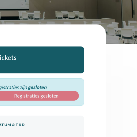
ickets
istraties zijn
gesloten
Registraties gesloten
ATUM & TIJD