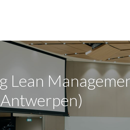
jn bedrijf
Opleidingen
Over de sector
FAQ
ng Lean Managemen
(Antwerpen)