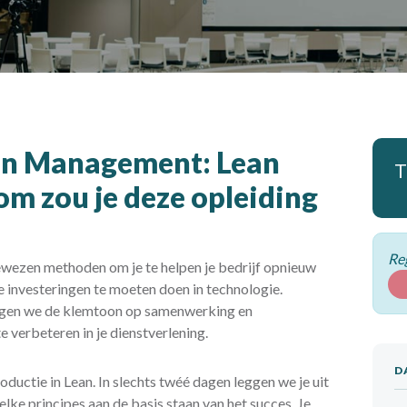
ean Management: Lean
T
m zou je deze opleiding
Reg
ewezen methoden om je te helpen je bedrijf opnieuw
e investeringen te moeten doen in technologie.
ggen we de klemtoon op samenwerking en
te verbeteren in je dienstverlening.
D
oductie in Lean. In slechts twéé dagen leggen we je uit
lke principes aan de basis staan van het succes. Je