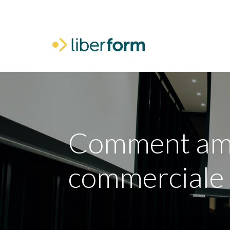
Voor mij
Comment amél
commerciale 