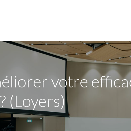
Voor mijn bedrijf
Opleidingen
Over de sector
iorer votre effica
? (Loyers)