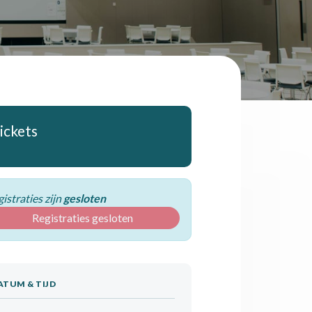
ickets
istraties zijn
gesloten
Registraties gesloten
ATUM & TIJD