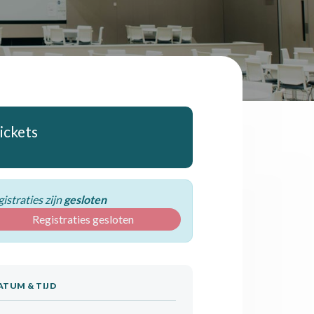
ickets
istraties zijn
gesloten
Registraties gesloten
ATUM & TIJD