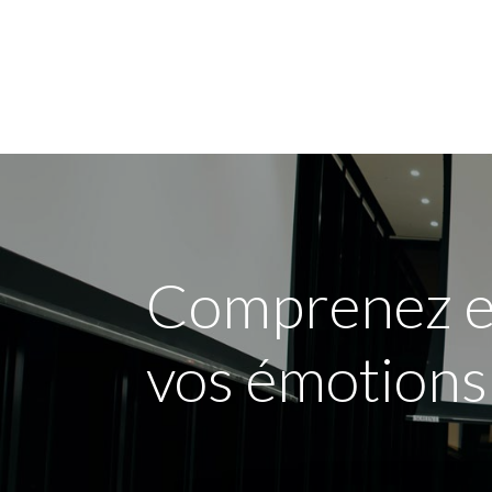
Voor mij
Voor mi
Comprenez et 
vos émotions 