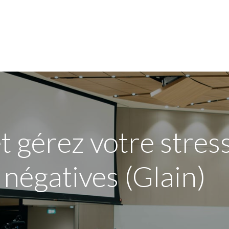
jn bedrijf
Opleidingen
Over de sector
FAQ
gérez votre stress
négatives (Glain)