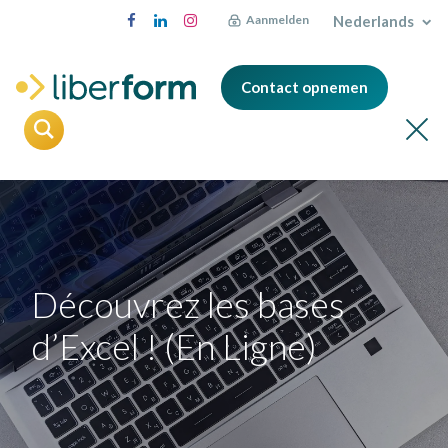
Nederlands
Aanmelden
Contact opnemen
Découvrez les bases
d’Excel ! (En Ligne)