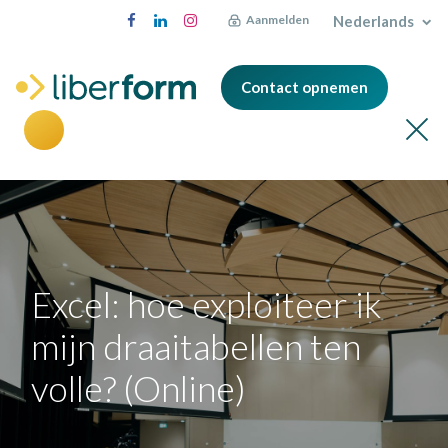
Nederlands
Aanmelden
Contact opnemen
Excel: hoe exploiteer ik
mijn draaitabellen ten
volle? (Online)