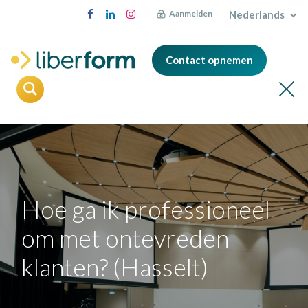
Nederlands
Aanmelden
Contact opnemen
Hoe ga ik professioneel
om met ontevreden
klanten? (Hasselt)