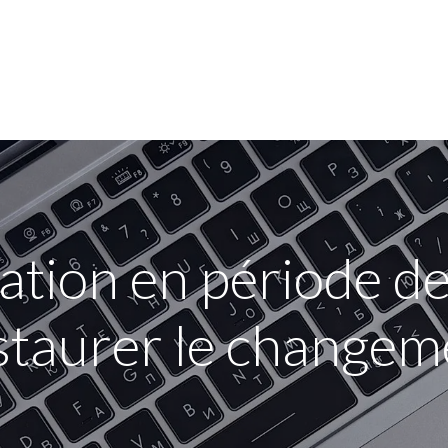
jn bedrijf
Opleidingen
Over de sector
FAQ
tion en période d
staurer le changem