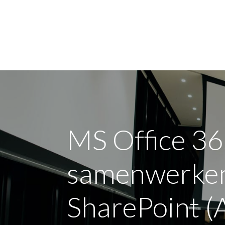
Voor mij
Voor mi
MS Office 365
samenwerken
SharePoint (