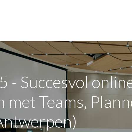
jn bedrijf
Opleidingen
Over de sector
FAQ
 - Succesvol onlin
 met Teams, Plann
Antwerpen)