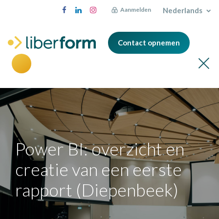
Nederlands
Aanmelden
Contact opnemen
Power BI: overzicht en
creatie van een eerste
rapport (Diepenbeek)