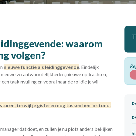
T
leidinggevende: waarom
ing volgen?
Reg
en
nieuwe functie als leidinggevende
. Eindelijk
jgt nieuwe verantwoordelijkheden, nieuwe opdrachten,
een taakinvulling en vooral naar de rol die je wil
D
turen, terwijl je gisteren nog tussen hen in stond.
D
 manager dat doet, en zullen je nu plots anders bekijken
St