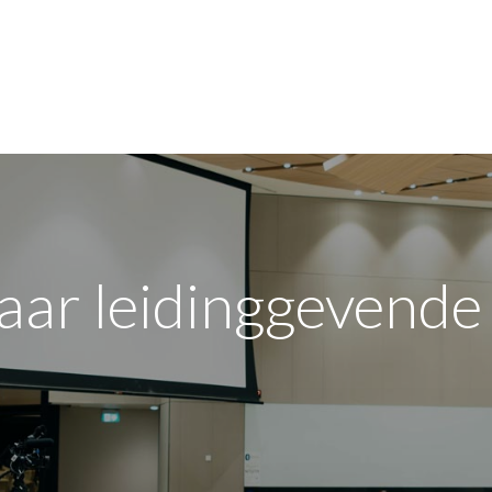
jn bedrijf
Opleidingen
Over de sector
FAQ
naar leidinggevend