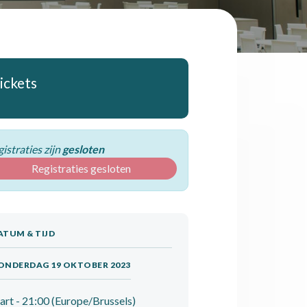
ickets
istraties zijn
gesloten
Registraties gesloten
ATUM & TIJD
ONDERDAG 19 OKTOBER 2023
art -
21:00
(
Europe/Brussels
)