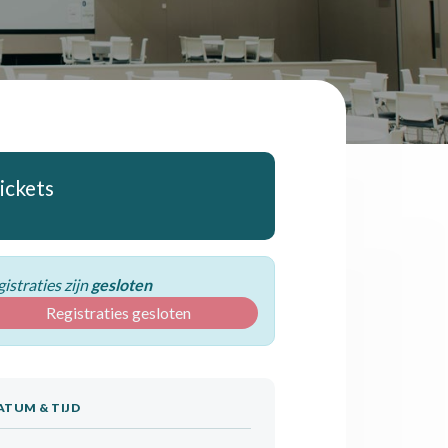
ickets
istraties zijn
gesloten
Registraties gesloten
ATUM & TIJD