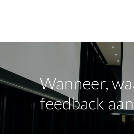
Voor mij
Voor mi
Wanneer, waa
feedback aan 