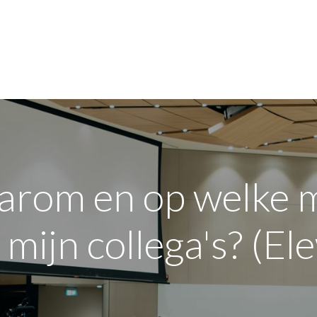
jn bedrijf
Opleidingen
Over de sector
FAQ
rom en op welke m
mijn collega's? (Ele