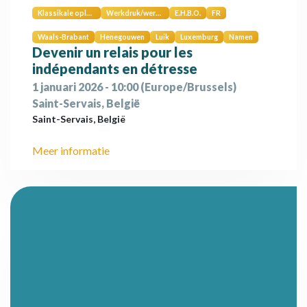
Klassikale opleiding
Werkdruk/werkstress
E.H.B.O.
FR
Waals-Brabant
Henegouwen
Luik
Luxemburg
Namen
Devenir un relais pour les
indépendants en détresse
1 januari 2026
-
10:00
(
Europe/Brussels
)
Saint-Servais
,
België
Saint-Servais
,
België
Meer informatie