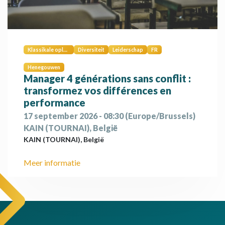
Klassikale opleiding
Diversiteit
Leiderschap
FR
Henegouwen
Manager 4 générations sans conflit :
transformez vos différences en
performance
17 september 2026
-
08:30
(
Europe/Brussels
)
KAIN (TOURNAI)
,
België
KAIN (TOURNAI)
,
België
Meer informatie