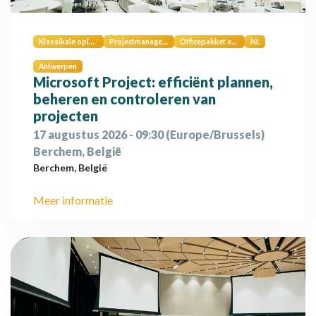
Klassikale opleiding
Projectmanagement
Officepakket en digitale vaardigheden
NL
Antwerpen
Microsoft Project: efficiënt plannen,
beheren en controleren van
projecten
17 augustus 2026
-
09:30
(
Europe/Brussels
)
Berchem
,
België
Berchem
,
België
Meer informatie