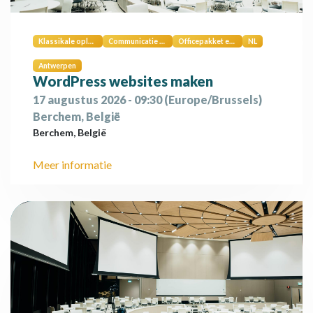
Klassikale opleiding
Communicatie naar externen
Officepakket en digitale vaardigheden
NL
Antwerpen
WordPress websites maken
17 augustus 2026
-
09:30
(
Europe/Brussels
)
Berchem
,
België
Berchem
,
België
Meer informatie